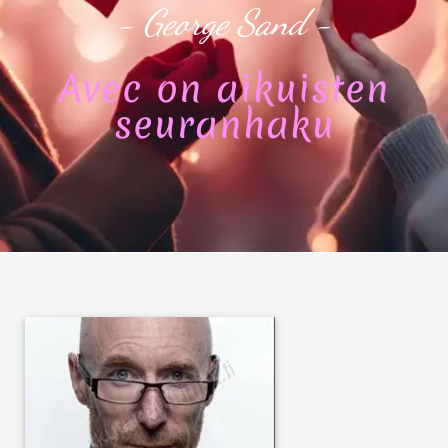
- George Sand -
Avec on aikuisten
seuranhaku