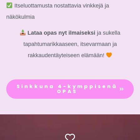
Itseluottamusta nostattavia vinkkejä ja
näkökulmia
Lataa opas nyt ilmaiseksi
ja sukella
tapahtumarikkaaseen, itsevarmaan ja
rakkaudentäyteiseen elämään!
Sinkkuna 4-kymppisenä
OPAS