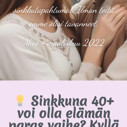
sinkkutapahtumat. Ilman teitä
emme olisi tavanneet.
Mies - maaliskuu 2022
Sinkkuna 40+
voi olla elämän
paras vaihe? Kyllä