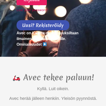
Lost your password?
Alternative:
Uusi? Rekisteröidy
Avec on kaikilta ominaisuuksiltaan
ilmainen. Sinkuilta sinkuille.
Ominaisuudet
Avec tekee paluun!
Kyllä. Luit oikein.
Avec herää jälleen henkiin. Yleisön pyynnöstä.