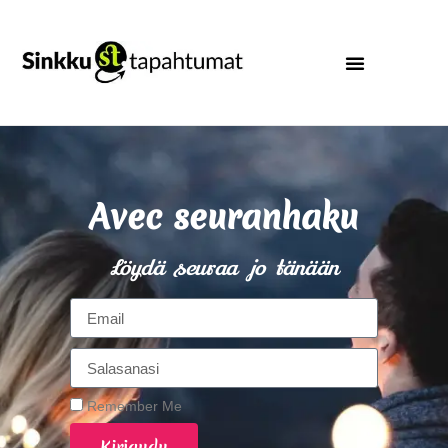
Avec seuranhaku
Löydä seuraa jo tänään
Remember Me
Kirjaudu