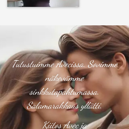
Tutustuimme Avecissa. Sovimme
näkevämme
sinkkutapahtumassa.
Salamarakkaus yllätti.
Kiitos Avec ja