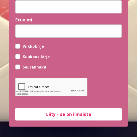
Etunimi
Viikkokirje
Kuukausikirje
Seuranhaku
Liity - se on ilmaista