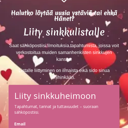
Halutko löytää uusia ystäviä tai ehkä
Hänet?
Liity sinkkulistalle
Saat sähköpostiisi ilmoituksia tapahtumista, joissa voit
verkostoitua muiden samanhenkisten sinkkujen
kanssa.
Listalle liittyminen on ilmaista eikä sido sinua
mihinkään.
Liity sinkkuheimoon
Tapahtumat, tarinat ja tuttavuudet – suoraan
sähköpostiisi.
Email