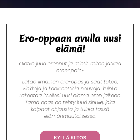
Ero-oppaan avulla uusi
elämä!
Oletko juuri eronnut ja mietit, miten jatkaa
eteenpäin?
Lataa ilmainen ero-opas ja saat tukea,
vinkkejä ja konkreettisia neuvoja, kuinka
rakentaa itsellesi uusi elämä eron jälkeen.
Tämä opas on tehty juuri sinulle, joka
kaipaat ohjausta ja tukea tässä
elämänmuutoksessa.
KYLLÄ KIITOS